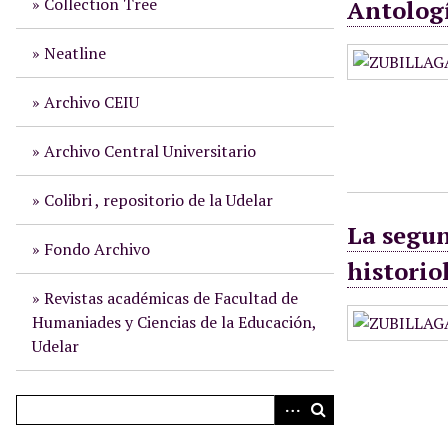
Collection Tree
Antolog
i
n
Neatline
c
i
Archivo CEIU
p
a
Archivo Central Universitario
l
Colibri , repositorio de la Udelar
La segun
Fondo Archivo
historio
Revistas académicas de Facultad de
Humaniades y Ciencias de la Educación,
Udelar