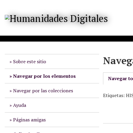
S
a
l
t
a
r
a
l
Navega
c
Sobre este sitio
o
n
Navegar por los elementos
Navegar t
t
e
Navegar por las colecciones
Etiquetas: 
n
i
Ayuda
d
o
Páginas amigas
p
r