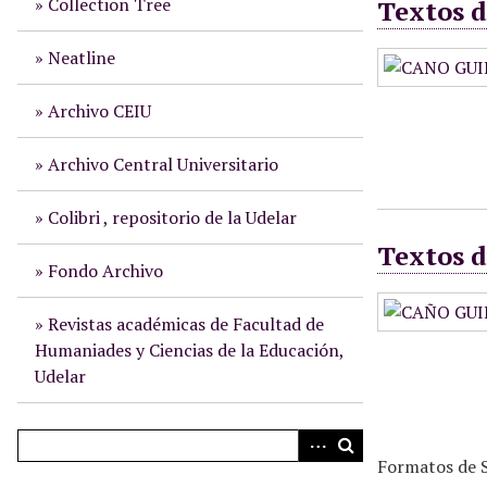
Collection Tree
Textos d
i
n
Neatline
c
i
Archivo CEIU
p
a
Archivo Central Universitario
l
Colibri , repositorio de la Udelar
Textos d
Fondo Archivo
Revistas académicas de Facultad de
Humaniades y Ciencias de la Educación,
Udelar
Formatos de S