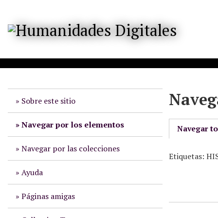
S
a
l
t
a
r
a
l
Navega
c
Sobre este sitio
o
n
Navegar por los elementos
Navegar t
t
e
Navegar por las colecciones
Etiquetas: 
n
i
Ayuda
d
o
Páginas amigas
p
r