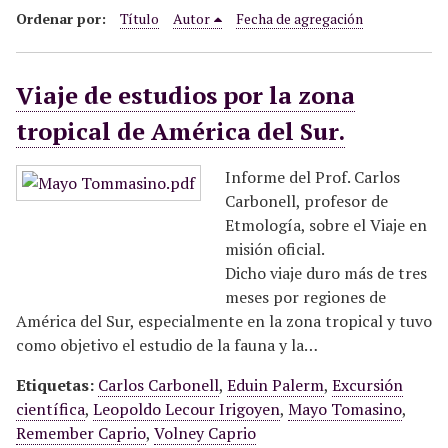
i
Ordenar por:
Título
Autor
Fecha de agregación
n
c
Viaje de estudios por la zona
i
p
tropical de América del Sur.
a
l
Informe del Prof. Carlos
Carbonell, profesor de
Etmología, sobre el Viaje en
misión oficial.
Dicho viaje duro más de tres
meses por regiones de
América del Sur, especialmente en la zona tropical y tuvo
como objetivo el estudio de la fauna y la…
Etiquetas:
Carlos Carbonell
,
Eduin Palerm
,
Excursión
científica
,
Leopoldo Lecour Irigoyen
,
Mayo Tomasino
,
Remember Caprio
,
Volney Caprio