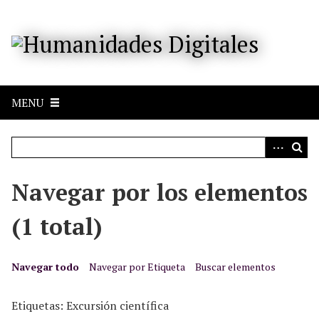
S
a
l
t
a
r
MENU
a
l
c
o
n
Navegar por los elementos
t
e
(1 total)
n
i
d
Navegar todo
Navegar por Etiqueta
Buscar elementos
o
p
Etiquetas: Excursión científica
r