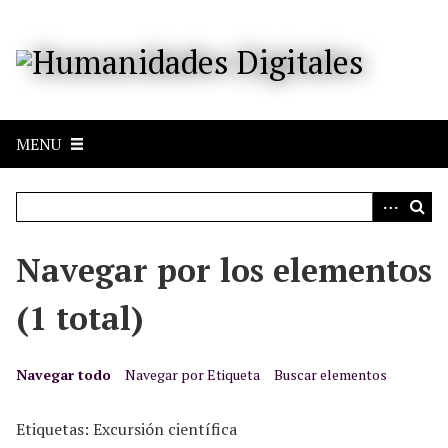
S
a
l
t
a
r
MENU
a
l
c
o
n
Navegar por los elementos
t
e
(1 total)
n
i
d
Navegar todo
Navegar por Etiqueta
Buscar elementos
o
p
Etiquetas: Excursión científica
r