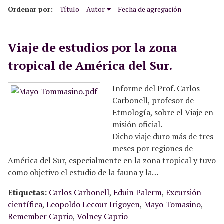
i
Ordenar por:
Título
Autor
Fecha de agregación
n
c
Viaje de estudios por la zona
i
p
tropical de América del Sur.
a
l
Informe del Prof. Carlos
Carbonell, profesor de
Etmología, sobre el Viaje en
misión oficial.
Dicho viaje duro más de tres
meses por regiones de
América del Sur, especialmente en la zona tropical y tuvo
como objetivo el estudio de la fauna y la…
Etiquetas:
Carlos Carbonell
,
Eduin Palerm
,
Excursión
científica
,
Leopoldo Lecour Irigoyen
,
Mayo Tomasino
,
Remember Caprio
,
Volney Caprio