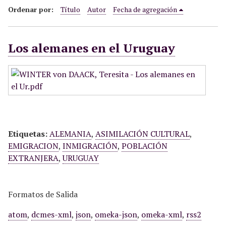
i
Ordenar por:
Título
Autor
Fecha de agregación
n
c
Los alemanes en el Uruguay
i
p
a
l
Etiquetas:
ALEMANIA
,
ASIMILACIÓN CULTURAL
,
EMIGRACION
,
INMIGRACIÓN
,
POBLACIÓN
EXTRANJERA
,
URUGUAY
Formatos de Salida
atom
,
dcmes-xml
,
json
,
omeka-json
,
omeka-xml
,
rss2