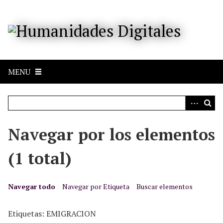
S
a
l
t
a
r
MENU
a
l
c
o
n
Navegar por los elementos
t
e
(1 total)
n
i
d
Navegar todo
Navegar por Etiqueta
Buscar elementos
o
p
Etiquetas: EMIGRACION
r