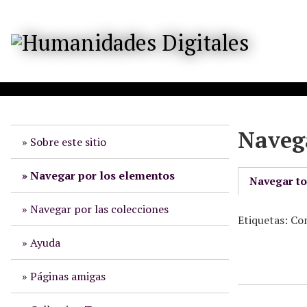
S
a
l
t
a
r
a
l
Navega
c
Sobre este sitio
o
n
Navegar por los elementos
Navegar t
t
e
Navegar por las colecciones
Etiquetas: Co
n
i
Ayuda
d
o
Páginas amigas
p
r