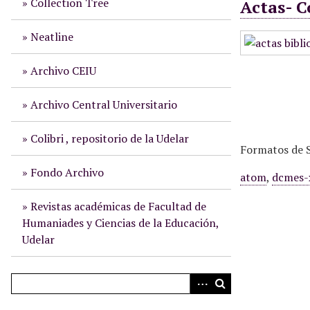
Collection Tree
Actas- C
i
n
Neatline
c
i
Archivo CEIU
p
a
Archivo Central Universitario
l
Colibri , repositorio de la Udelar
Formatos de S
Fondo Archivo
atom
,
dcmes-
Revistas académicas de Facultad de
Humaniades y Ciencias de la Educación,
Udelar