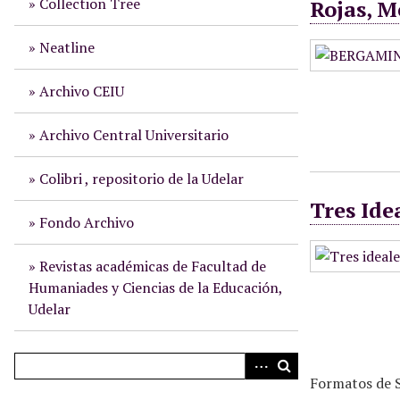
Collection Tree
Rojas, M
i
n
Neatline
c
i
Archivo CEIU
p
a
Archivo Central Universitario
l
Colibri , repositorio de la Udelar
Tres Ide
Fondo Archivo
Revistas académicas de Facultad de
Humaniades y Ciencias de la Educación,
Udelar
Formatos de S