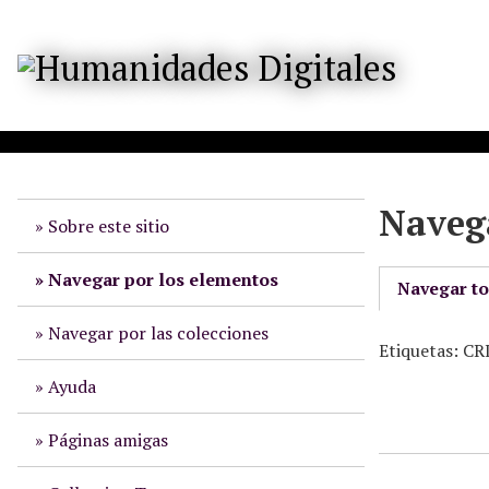
S
a
l
t
a
r
a
l
Navega
c
Sobre este sitio
o
n
Navegar por los elementos
Navegar t
t
e
Navegar por las colecciones
Etiquetas: 
n
i
Ayuda
d
o
Páginas amigas
p
r