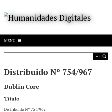
S
a
l
t
a
r
a
MENU
l
c
o
n
t
e
Distribuido Nº 754/967
n
i
d
Dublin Core
o
p
Título
r
i
Distribuido Nº 754/967