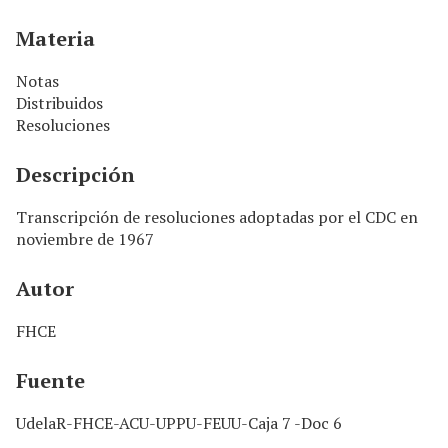
n
c
Materia
i
p
Notas
a
Distribuidos
l
Resoluciones
Descripción
Transcripción de resoluciones adoptadas por el CDC en
noviembre de 1967
Autor
FHCE
Fuente
UdelaR-FHCE-ACU-UPPU-FEUU-Caja 7 -Doc 6