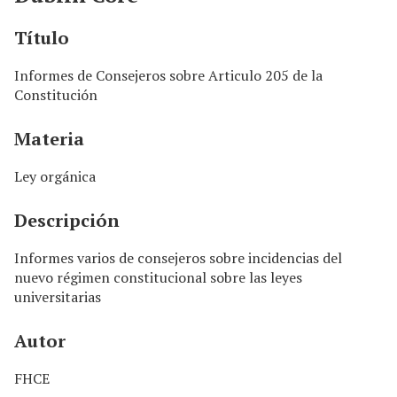
n
c
Título
i
p
Informes de Consejeros sobre Articulo 205 de la
a
Constitución
l
Materia
Ley orgánica
Descripción
Informes varios de consejeros sobre incidencias del
nuevo régimen constitucional sobre las leyes
universitarias
Autor
FHCE