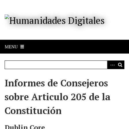
S
a
l
t
a
r
a
MENU
l
c
o
n
t
e
Informes de Consejeros
n
i
sobre Articulo 205 de la
d
o
Constitución
p
r
i
Dublin Core