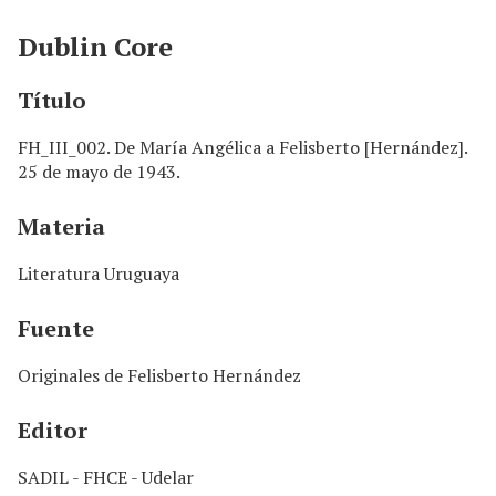
n
c
Dublin Core
i
p
Título
a
l
FH_III_002. De María Angélica a Felisberto [Hernández].
25 de mayo de 1943.
Materia
Literatura Uruguaya
Fuente
Originales de Felisberto Hernández
Editor
SADIL - FHCE - Udelar