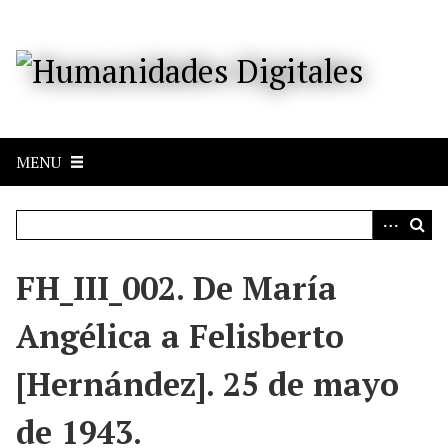
S
a
l
t
a
r
a
MENU
l
c
o
n
t
e
FH_III_002. De María
n
i
Angélica a Felisberto
d
o
[Hernández]. 25 de mayo
p
r
de 1943.
i