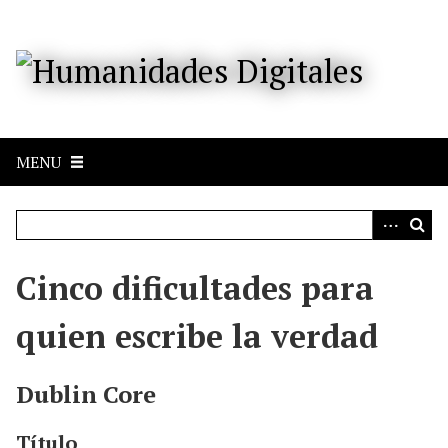
S
a
l
t
a
r
a
MENU
l
c
o
n
t
e
Cinco dificultades para
n
i
quien escribe la verdad
d
o
p
Dublin Core
r
i
Título