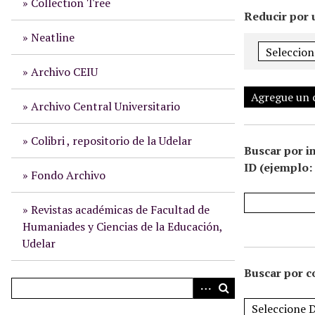
Collection Tree
i
Reducir por 
n
Neatline
c
i
Archivo CEIU
p
Agregue un
a
Archivo Central Universitario
l
Colibri , repositorio de la Udelar
Buscar por i
ID (ejemplo: 
Fondo Archivo
Revistas académicas de Facultad de
Humaniades y Ciencias de la Educación,
Udelar
Buscar por c