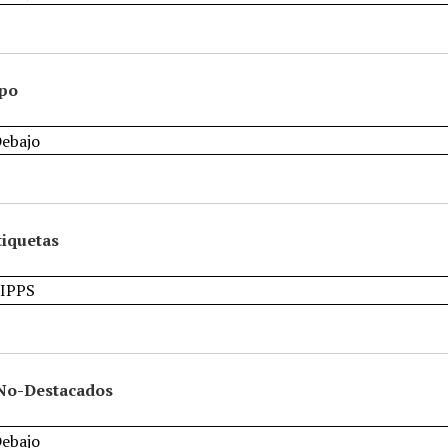
ipo
tiquetas
No-Destacados