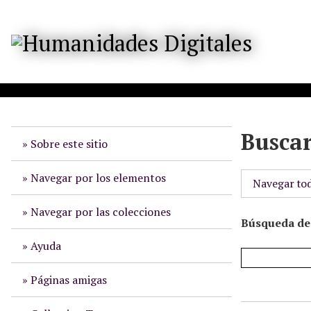
S
a
l
t
a
r
a
l
Busca
c
Sobre este sitio
o
n
Navegar por los elementos
Navegar to
t
e
Navegar por las colecciones
Búsqueda de 
n
i
Ayuda
d
o
Páginas amigas
p
r