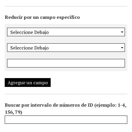
i
n
Reducir por un campo específico
c
i
p
a
l
Agregue un campo
Buscar por intervalo de números de ID (ejemplo: 1-4,
156, 79)