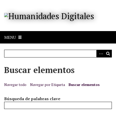
S
a
l
t
a
r
MENU
a
l
c
o
n
Buscar elementos
t
e
n
Navegar todo
Navegar por Etiqueta
Buscar elementos
i
d
Búsqueda de palabras clave
o
p
r