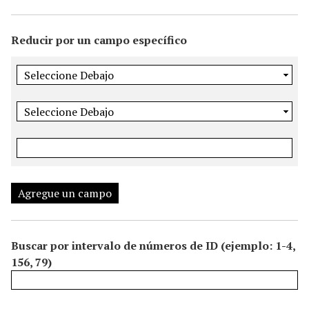
i
n
Reducir por un campo específico
c
i
p
a
l
Agregue un campo
Buscar por intervalo de números de ID (ejemplo: 1-4,
156, 79)