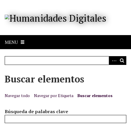
S
a
l
t
a
r
MENU
a
l
c
o
n
Buscar elementos
t
e
n
Navegar todo
Navegar por Etiqueta
Buscar elementos
i
d
Búsqueda de palabras clave
o
p
r