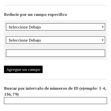
i
n
Reducir por un campo específico
c
i
p
a
l
Agregue un campo
Buscar por intervalo de números de ID (ejemplo: 1-4,
156, 79)