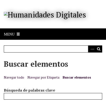
S
a
l
t
a
r
MENU
a
l
c
o
n
Buscar elementos
t
e
n
Navegar todo
Navegar por Etiqueta
Buscar elementos
i
d
Búsqueda de palabras clave
o
p
r