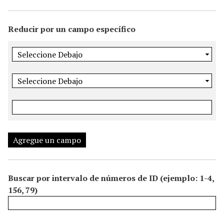
i
n
Reducir por un campo específico
c
i
p
a
l
Agregue un campo
Buscar por intervalo de números de ID (ejemplo: 1-4,
156, 79)