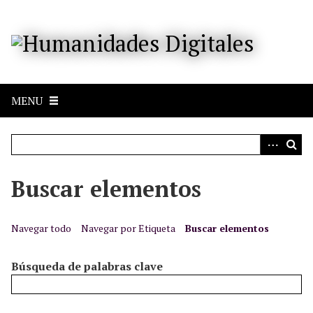
S
a
l
t
a
r
MENU
a
l
c
o
n
Buscar elementos
t
e
n
Navegar todo
Navegar por Etiqueta
Buscar elementos
i
d
Búsqueda de palabras clave
o
p
r