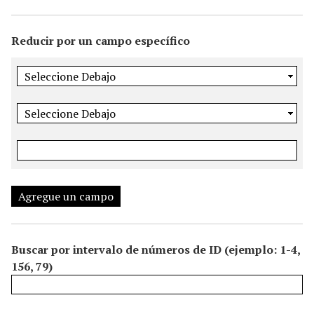
i
n
Reducir por un campo específico
c
i
p
a
l
Agregue un campo
Buscar por intervalo de números de ID (ejemplo: 1-4,
156, 79)