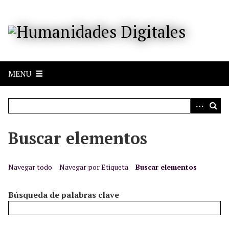
S
a
l
t
a
r
MENU
a
l
c
o
n
Buscar elementos
t
e
n
Navegar todo
Navegar por Etiqueta
Buscar elementos
i
d
Búsqueda de palabras clave
o
p
r