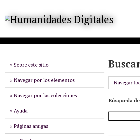
S
a
l
t
a
r
a
l
Busca
c
Sobre este sitio
o
n
Navegar por los elementos
Navegar to
t
e
Navegar por las colecciones
Búsqueda de 
n
i
Ayuda
d
o
Páginas amigas
p
r