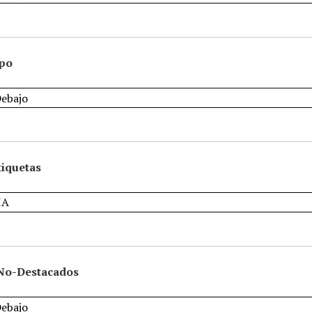
ipo
tiquetas
No-Destacados