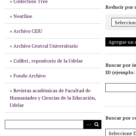
Collection Tree
i
Reducir por 
n
Neatline
c
i
Archivo CEIU
p
Agregue un
a
Archivo Central Universitario
l
Colibri , repositorio de la Udelar
Buscar por i
ID (ejemplo: 
Fondo Archivo
Revistas académicas de Facultad de
Humaniades y Ciencias de la Educación,
Udelar
Buscar por c