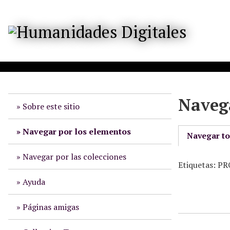
S
a
l
t
a
r
a
l
Navega
c
Sobre este sitio
o
n
Navegar por los elementos
Navegar t
t
e
Navegar por las colecciones
Etiquetas: 
n
i
Ayuda
d
o
Páginas amigas
p
r