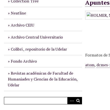
Collection Tree
Apuntes 
i
n
Neatline
c
i
Archivo CEIU
p
a
Archivo Central Universitario
l
Colibri , repositorio de la Udelar
Formatos de S
Fondo Archivo
atom
,
dcmes-
Revistas académicas de Facultad de
Humaniades y Ciencias de la Educación,
Udelar