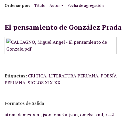
i
Ordenar por:
Título
Autor
Fecha de agregación
n
c
El pensamiento de González Prada
i
p
a
l
Etiquetas:
CRITICA
,
LITERATURA PERUANA
,
POESÍA
PERUANA
,
SIGLOS XIX-XX
Formatos de Salida
atom
,
dcmes-xml
,
json
,
omeka-json
,
omeka-xml
,
rss2