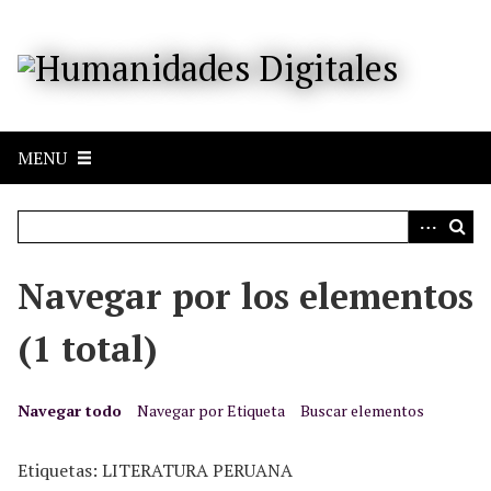
S
a
l
t
a
r
MENU
a
l
c
o
n
Navegar por los elementos
t
e
(1 total)
n
i
d
Navegar todo
Navegar por Etiqueta
Buscar elementos
o
p
Etiquetas: LITERATURA PERUANA
r