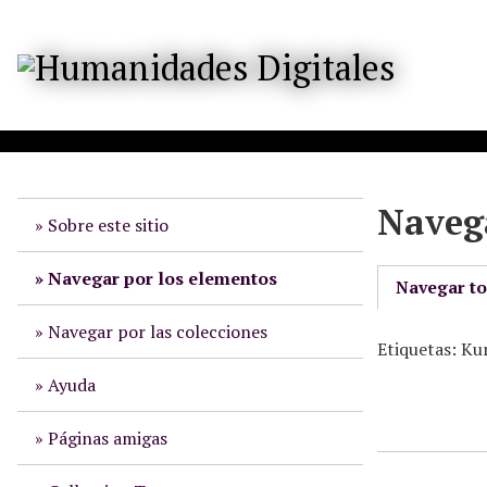
S
a
l
t
a
r
a
l
Navega
c
Sobre este sitio
o
n
Navegar por los elementos
Navegar t
t
e
Navegar por las colecciones
Etiquetas: Ku
n
i
Ayuda
d
o
Páginas amigas
p
r