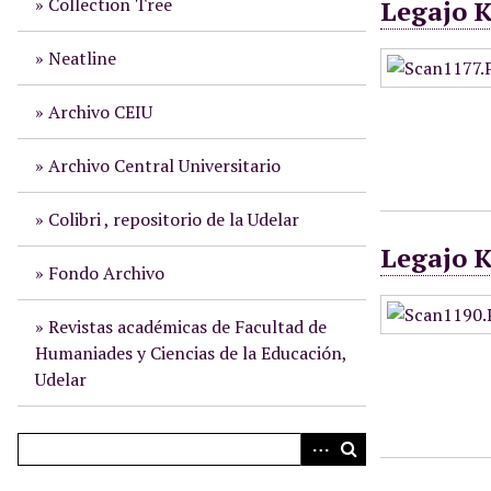
Collection Tree
Legajo 
i
n
Neatline
c
i
Archivo CEIU
p
a
Archivo Central Universitario
l
Colibri , repositorio de la Udelar
Legajo 
Fondo Archivo
Revistas académicas de Facultad de
Humaniades y Ciencias de la Educación,
Udelar