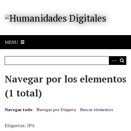
S
a
l
t
a
r
MENU
a
l
c
o
n
Navegar por los elementos
t
e
(1 total)
n
i
d
Navegar todo
Navegar por Etiqueta
Buscar elementos
o
p
Etiquetas: IPA
r