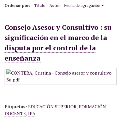
i
Ordenar por:
Título
Autor
Fecha de agregación
n
c
Consejo Asesor y Consultivo : su
i
p
significación en el marco de la
a
disputa por el control de la
l
enseñanza
Etiquetas:
EDUCACIÓN SUPERIOR
,
FORMACIÓN
DOCENTE
,
IPA