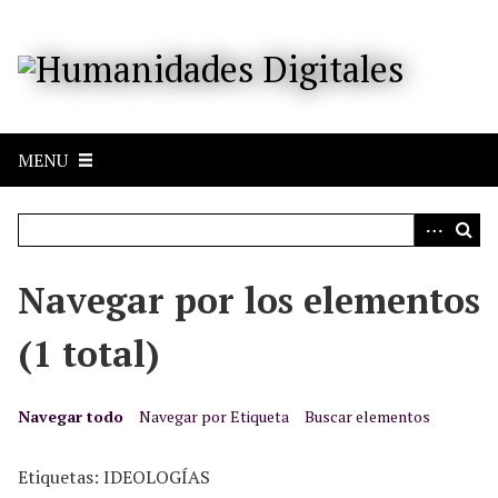
S
a
l
t
a
r
MENU
a
l
c
o
n
Navegar por los elementos
t
e
(1 total)
n
i
d
Navegar todo
Navegar por Etiqueta
Buscar elementos
o
p
Etiquetas: IDEOLOGÍAS
r