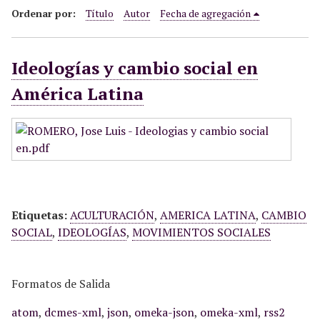
i
Ordenar por:
Título
Autor
Fecha de agregación
n
c
Ideologías y cambio social en
i
p
América Latina
a
l
Etiquetas:
ACULTURACIÓN
,
AMERICA LATINA
,
CAMBIO
SOCIAL
,
IDEOLOGÍAS
,
MOVIMIENTOS SOCIALES
Formatos de Salida
atom
,
dcmes-xml
,
json
,
omeka-json
,
omeka-xml
,
rss2