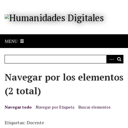
S
a
l
t
a
r
MENU
a
l
c
o
n
Navegar por los elementos
t
e
(2 total)
n
i
d
Navegar todo
Navegar por Etiqueta
Buscar elementos
o
p
Etiquetas: Docente
r