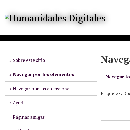
S
a
l
t
a
r
a
l
Navega
c
Sobre este sitio
o
n
Navegar por los elementos
Navegar t
t
e
Navegar por las colecciones
Etiquetas: Do
n
i
Ayuda
d
o
Páginas amigas
p
r