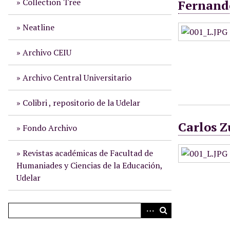
Collection Tree
Fernand
i
n
Neatline
c
i
Archivo CEIU
p
a
Archivo Central Universitario
l
Colibri , repositorio de la Udelar
Carlos Z
Fondo Archivo
Revistas académicas de Facultad de
Humaniades y Ciencias de la Educación,
Udelar