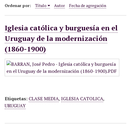
i
Ordenar por:
Título
Autor
Fecha de agregación
n
c
Iglesia católica y burguesía en el
i
p
Uruguay de la modernización
a
(1860-1900)
l
Etiquetas:
CLASE MEDIA
,
IGLESIA CATOLICA
,
URUGUAY