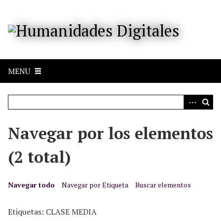
S
a
l
t
a
r
MENU
a
l
c
o
n
Navegar por los elementos
t
e
(2 total)
n
i
d
Navegar todo
Navegar por Etiqueta
Buscar elementos
o
p
Etiquetas: CLASE MEDIA
r