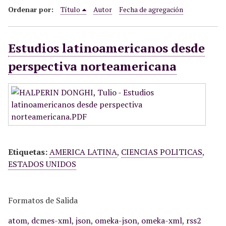
i
Ordenar por:
Título
Autor
Fecha de agregación
n
c
Estudios latinoamericanos desde
i
p
perspectiva norteamericana
a
l
Etiquetas:
AMERICA LATINA
,
CIENCIAS POLITICAS
,
ESTADOS UNIDOS
Formatos de Salida
atom
,
dcmes-xml
,
json
,
omeka-json
,
omeka-xml
,
rss2