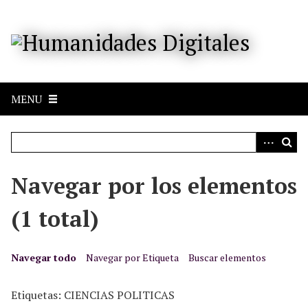
S
a
l
t
a
r
MENU
a
l
c
o
n
Navegar por los elementos
t
e
(1 total)
n
i
d
Navegar todo
Navegar por Etiqueta
Buscar elementos
o
p
Etiquetas: CIENCIAS POLITICAS
r