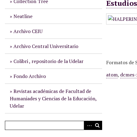
Collection Tree
Estudio
i
n
Neatline
c
i
Archivo CEIU
p
a
Archivo Central Universitario
l
Colibri , repositorio de la Udelar
Formatos de S
atom
,
dcmes-
Fondo Archivo
Revistas académicas de Facultad de
Humaniades y Ciencias de la Educación,
Udelar