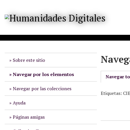
S
a
l
t
a
r
a
l
Navega
c
Sobre este sitio
o
n
Navegar por los elementos
Navegar t
t
e
Navegar por las colecciones
Etiquetas: C
n
i
Ayuda
d
o
Páginas amigas
p
r