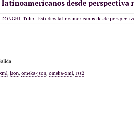
s latinoamericanos desde perspectiva
alida
xml
,
json
,
omeka-json
,
omeka-xml
,
rss2