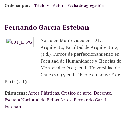
i
Ordenar por:
Título
Autor
Fecha de agregación
n
c
Fernando García Esteban
i
p
a
Nació en Montevideo en 1917.
l
Arquitecto, Facultad de Arquitectura,
(s.d.). Cursos de perfeccionamiento en
Facultad de Humanidades y Ciencias de
Montevideo (s.d.), en la Universidad de
Chile (s.d.) y en la “Ecole du Louvre” de
París (s.d.).…
Etiquetas:
Artes Plásticas
,
Crítico de arte
,
Docente
,
Escuela Nacional de Bellas Artes
,
Fernando García
Esteban