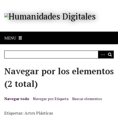
S
a
l
t
a
r
MENU
a
l
c
o
n
Navegar por los elementos
t
e
(2 total)
n
i
d
Navegar todo
Navegar por Etiqueta
Buscar elementos
o
p
Etiquetas: Artes Plásticas
r