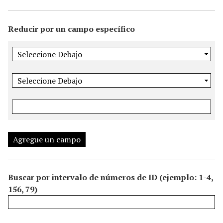
i
n
Reducir por un campo específico
c
i
p
a
l
Agregue un campo
Buscar por intervalo de números de ID (ejemplo: 1-4,
156, 79)