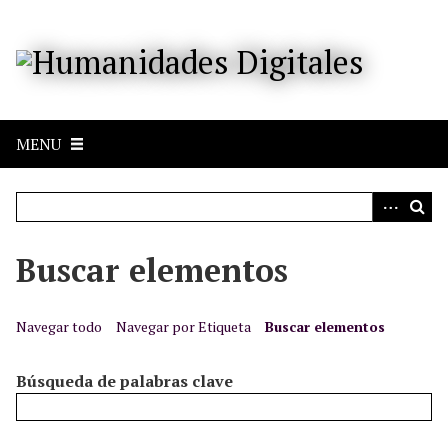
S
a
l
t
a
r
MENU
a
l
c
o
n
Buscar elementos
t
e
n
Navegar todo
Navegar por Etiqueta
Buscar elementos
i
d
Búsqueda de palabras clave
o
p
r