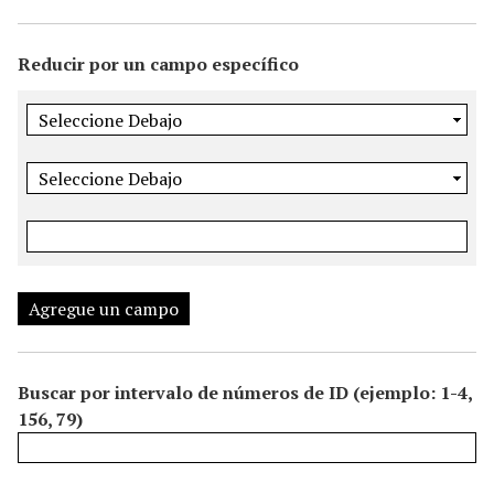
i
n
Reducir por un campo específico
c
i
p
a
l
Agregue un campo
Buscar por intervalo de números de ID (ejemplo: 1-4,
156, 79)