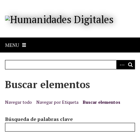
S
a
l
t
a
r
MENU
a
l
c
o
n
Buscar elementos
t
e
n
Navegar todo
Navegar por Etiqueta
Buscar elementos
i
d
Búsqueda de palabras clave
o
p
r