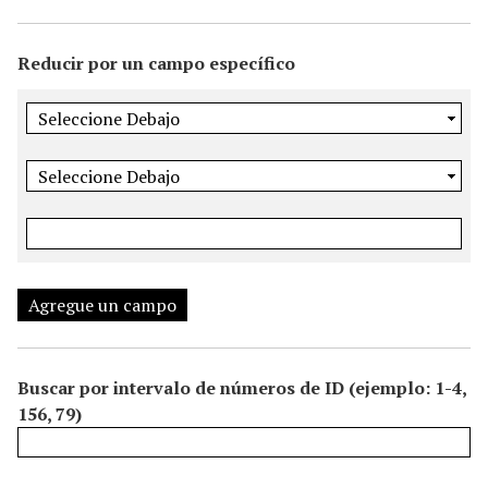
i
n
Reducir por un campo específico
c
i
p
a
l
Agregue un campo
Buscar por intervalo de números de ID (ejemplo: 1-4,
156, 79)