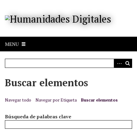
S
a
l
t
a
r
MENU
a
l
c
o
n
Buscar elementos
t
e
n
Navegar todo
Navegar por Etiqueta
Buscar elementos
i
d
Búsqueda de palabras clave
o
p
r