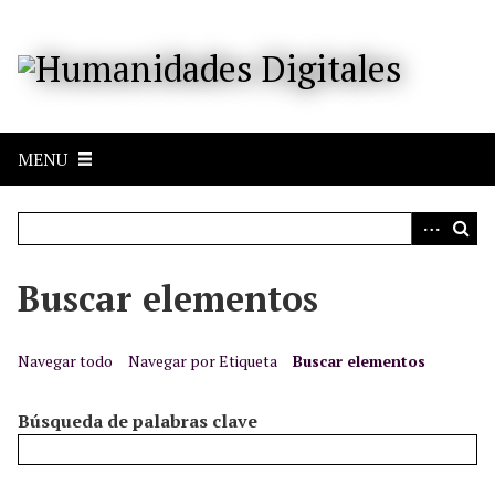
S
a
l
t
a
r
MENU
a
l
c
o
n
Buscar elementos
t
e
n
Navegar todo
Navegar por Etiqueta
Buscar elementos
i
d
Búsqueda de palabras clave
o
p
r