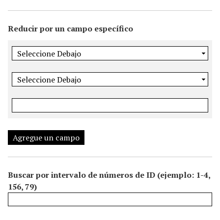
i
n
Reducir por un campo específico
c
i
p
a
l
Agregue un campo
Buscar por intervalo de números de ID (ejemplo: 1-4,
156, 79)