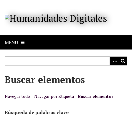
S
a
l
t
a
r
MENU
a
l
c
o
n
Buscar elementos
t
e
n
Navegar todo
Navegar por Etiqueta
Buscar elementos
i
d
Búsqueda de palabras clave
o
p
r