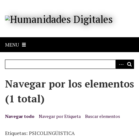
S
a
l
t
a
r
MENU
a
l
c
o
n
Navegar por los elementos
t
e
(1 total)
n
i
d
Navegar todo
Navegar por Etiqueta
Buscar elementos
o
p
Etiquetas: PSICOLINGÜISTICA
r