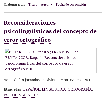
i
Ordenar por:
Título
Autor
Fecha de agregación
n
c
Reconsideraciones
i
p
psicolingüisticas del concepto de
a
error ortográfico
l
Actas de las jornadas de Dislexia, Montevideo 1984
Etiquetas:
ESPAÑOL
,
LINGÜISTICA
,
ORTOGRAFÍA
,
PSICOLINGÜISTICA