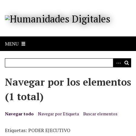
S
a
l
t
a
r
MENU
a
l
c
o
n
Navegar por los elementos
t
e
(1 total)
n
i
d
Navegar todo
Navegar por Etiqueta
Buscar elementos
o
p
Etiquetas: PODER EJECUTIVO
r