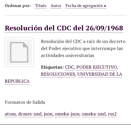
i
Ordenar por:
Título
Autor
Fecha de agregación
n
c
Resolución del CDC del 26/09/1968
i
p
a
Resolución del CDC a raíz de un decreto
l
del Poder ejecutivo que interrumpe las
actividades universitarias
Etiquetas:
CDC
,
PODER EJECUTIVO
,
RESOLUCIONES
,
UNIVERSIDAD DE LA
REPUBLICA
Formatos de Salida
atom
,
dcmes-xml
,
json
,
omeka-json
,
omeka-xml
,
rss2