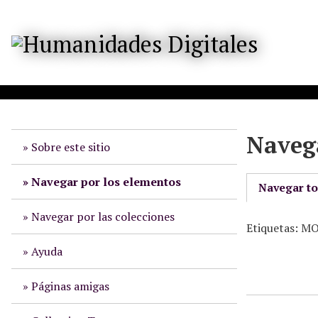
S
a
l
t
a
r
a
l
Navega
c
Sobre este sitio
o
n
Navegar por los elementos
Navegar t
t
e
Navegar por las colecciones
Etiquetas: 
n
i
Ayuda
d
o
Páginas amigas
p
r