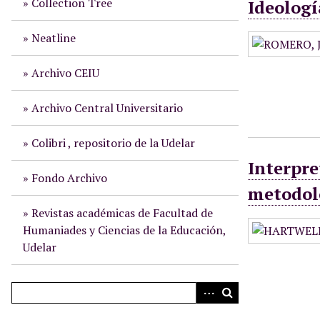
Collection Tree
Ideologí
i
n
Neatline
c
i
Archivo CEIU
p
a
Archivo Central Universitario
l
Colibri , repositorio de la Udelar
Interpre
Fondo Archivo
metodol
Revistas académicas de Facultad de
Humaniades y Ciencias de la Educación,
Udelar