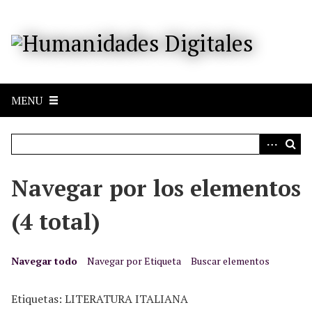
S
a
l
t
a
r
MENU
a
l
c
o
n
Navegar por los elementos
t
e
(4 total)
n
i
d
Navegar todo
Navegar por Etiqueta
Buscar elementos
o
p
Etiquetas: LITERATURA ITALIANA
r