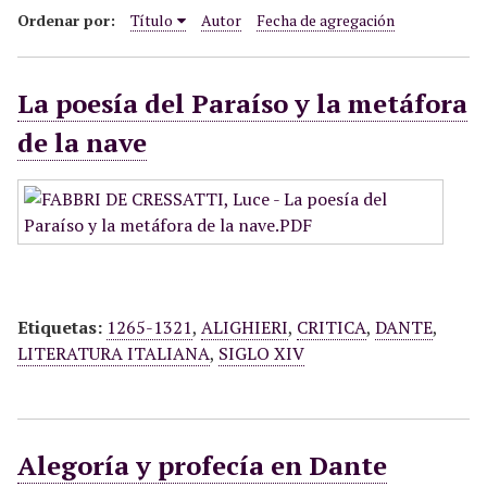
i
Ordenar por:
Título
Autor
Fecha de agregación
n
c
La poesía del Paraíso y la metáfora
i
p
de la nave
a
l
Etiquetas:
1265-1321
,
ALIGHIERI
,
CRITICA
,
DANTE
,
LITERATURA ITALIANA
,
SIGLO XIV
Alegoría y profecía en Dante