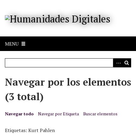
S
a
l
t
a
r
MENU
a
l
c
o
n
Navegar por los elementos
t
e
(3 total)
n
i
d
Navegar todo
Navegar por Etiqueta
Buscar elementos
o
p
Etiquetas: Kurt Pahlen
r