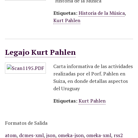
"Historia de la Música"
Etiquetas:
Historia de la Música
,
Kurt Pahlen
Legajo Kurt Pahlen
Carta informativa de las actividades
realizadas por el Porf. Pahlen en
Suiza, en donde detallas aspectos
del Uruguay
Etiquetas:
Kurt Pahlen
Formatos de Salida
atom
,
dcmes-xml
,
json
,
omeka-json
,
omeka-xml
,
rss2