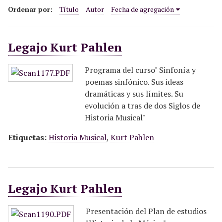
i
Ordenar por:
Título
Autor
Fecha de agregación
n
c
Legajo Kurt Pahlen
i
p
a
Programa del curso" Sinfonía y
l
poemas sinfónico. Sus ideas
dramáticas y sus límites. Su
evolución a tras de dos Siglos de
Historia Musical"
Etiquetas:
Historia Musical
,
Kurt Pahlen
Legajo Kurt Pahlen
Presentación del Plan de estudios