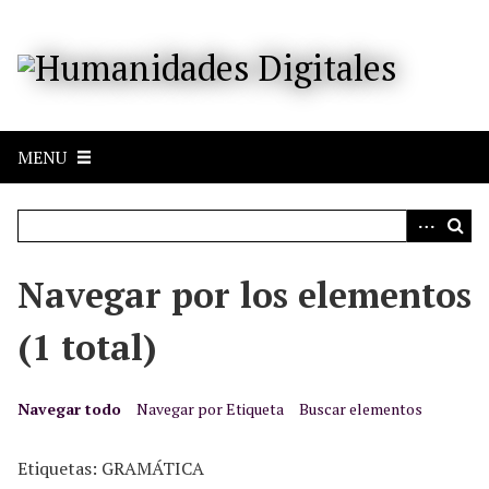
S
a
l
t
a
r
MENU
a
l
c
o
n
Navegar por los elementos
t
e
(1 total)
n
i
d
Navegar todo
Navegar por Etiqueta
Buscar elementos
o
p
Etiquetas: GRAMÁTICA
r