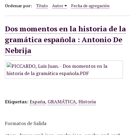
i
Ordenar por:
Título
Autor
Fecha de agregación
n
c
Dos momentos en la historia de la
i
p
gramática española : Antonio De
a
Nebrija
l
Etiquetas:
España
,
GRAMÁTICA
,
Historia
Formatos de Salida