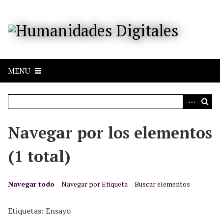
S
a
l
t
a
r
MENU
a
l
c
o
n
Navegar por los elementos
t
e
(1 total)
n
i
d
Navegar todo
Navegar por Etiqueta
Buscar elementos
o
p
Etiquetas: Ensayo
r