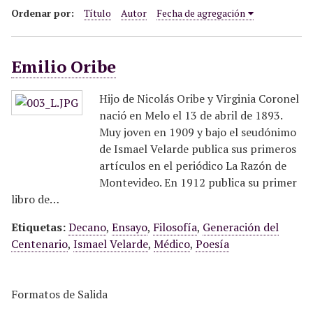
i
Ordenar por:
Título
Autor
Fecha de agregación
n
c
Emilio Oribe
i
p
a
Hijo de Nicolás Oribe y Virginia Coronel
l
nació en Melo el 13 de abril de 1893.
Muy joven en 1909 y bajo el seudónimo
de Ismael Velarde publica sus primeros
artículos en el periódico La Razón de
Montevideo. En 1912 publica su primer
libro de…
Etiquetas:
Decano
,
Ensayo
,
Filosofía
,
Generación del
Centenario
,
Ismael Velarde
,
Médico
,
Poesía
Formatos de Salida