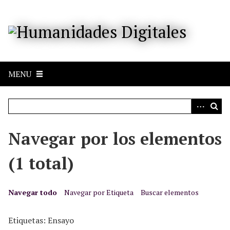
S
a
l
t
a
r
MENU
a
l
c
o
n
Navegar por los elementos
t
e
(1 total)
n
i
d
Navegar todo
Navegar por Etiqueta
Buscar elementos
o
p
Etiquetas: Ensayo
r