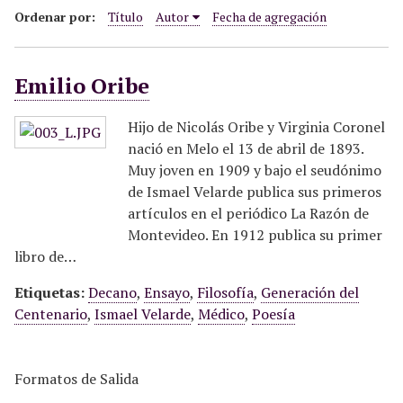
i
Ordenar por:
Título
Autor
Fecha de agregación
n
c
Emilio Oribe
i
p
a
Hijo de Nicolás Oribe y Virginia Coronel
l
nació en Melo el 13 de abril de 1893.
Muy joven en 1909 y bajo el seudónimo
de Ismael Velarde publica sus primeros
artículos en el periódico La Razón de
Montevideo. En 1912 publica su primer
libro de…
Etiquetas:
Decano
,
Ensayo
,
Filosofía
,
Generación del
Centenario
,
Ismael Velarde
,
Médico
,
Poesía
Formatos de Salida