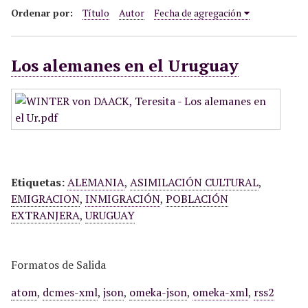
i
Ordenar por:
Título
Autor
Fecha de agregación
n
c
Los alemanes en el Uruguay
i
p
a
l
Etiquetas:
ALEMANIA
,
ASIMILACIÓN CULTURAL
,
EMIGRACION
,
INMIGRACIÓN
,
POBLACIÓN
EXTRANJERA
,
URUGUAY
Formatos de Salida
atom
,
dcmes-xml
,
json
,
omeka-json
,
omeka-xml
,
rss2