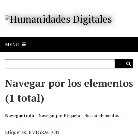
S
a
l
t
a
r
MENU
a
l
c
o
n
Navegar por los elementos
t
e
(1 total)
n
i
d
Navegar todo
Navegar por Etiqueta
Buscar elementos
o
p
Etiquetas: EMIGRACION
r