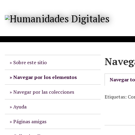
S
a
l
t
a
r
a
l
Navega
c
Sobre este sitio
o
n
Navegar por los elementos
Navegar t
t
e
Navegar por las colecciones
Etiquetas: Co
n
i
Ayuda
d
o
Páginas amigas
p
r