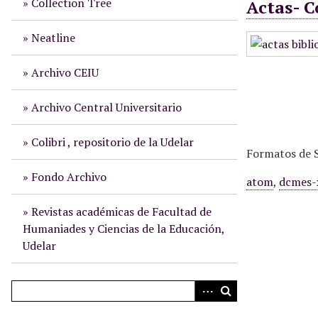
Collection Tree
Actas- C
i
n
Neatline
c
i
Archivo CEIU
p
a
Archivo Central Universitario
l
Colibri , repositorio de la Udelar
Formatos de S
Fondo Archivo
atom
,
dcmes-
Revistas académicas de Facultad de
Humaniades y Ciencias de la Educación,
Udelar