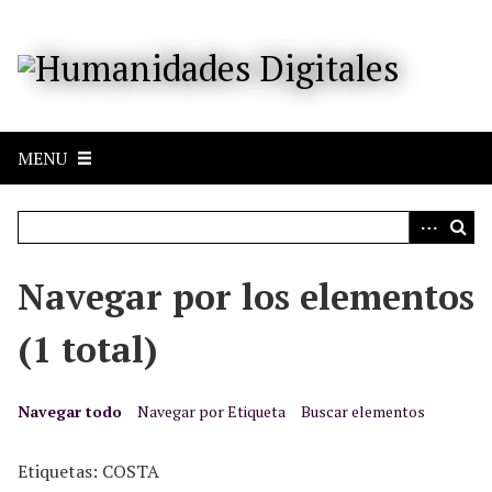
S
a
l
t
a
r
MENU
a
l
c
o
n
Navegar por los elementos
t
e
(1 total)
n
i
d
Navegar todo
Navegar por Etiqueta
Buscar elementos
o
p
Etiquetas: COSTA
r