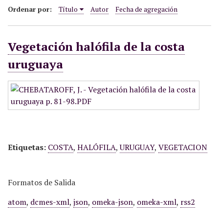
i
Ordenar por:
Título
Autor
Fecha de agregación
n
c
Vegetación halófila de la costa
i
p
uruguaya
a
l
Etiquetas:
COSTA
,
HALÓFILA
,
URUGUAY
,
VEGETACION
Formatos de Salida
atom
,
dcmes-xml
,
json
,
omeka-json
,
omeka-xml
,
rss2