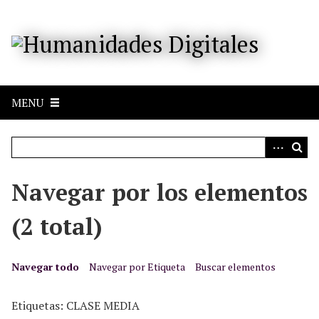
S
a
l
t
a
r
MENU
a
l
c
o
n
Navegar por los elementos
t
e
(2 total)
n
i
d
Navegar todo
Navegar por Etiqueta
Buscar elementos
o
p
Etiquetas: CLASE MEDIA
r