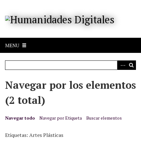
S
a
l
t
a
r
MENU
a
l
c
o
n
Navegar por los elementos
t
e
(2 total)
n
i
d
Navegar todo
Navegar por Etiqueta
Buscar elementos
o
p
Etiquetas: Artes Plásticas
r