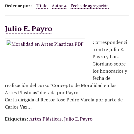
i
Ordenar por:
Título
Autor
Fecha de agregación
n
c
Julio E. Payro
i
p
a
Correspondenci
l
a entre Julio E.
Payro y Luis
Giordano sobre
los honorarios y
fecha de
realización del curso "Concepto de Moralidad en las
Artes Plasticas" dictada por Payro.
Carta dirigida al Rector Jose Pedro Varela por parte de
Carlos Vaz…
Etiquetas:
Artes Plásticas
,
Julio E. Payro