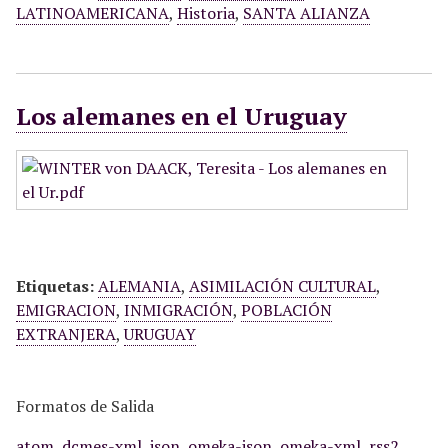
LATINOAMERICANA
,
Historia
,
SANTA ALIANZA
Los alemanes en el Uruguay
Etiquetas:
ALEMANIA
,
ASIMILACIÓN CULTURAL
,
EMIGRACION
,
INMIGRACIÓN
,
POBLACIÓN
EXTRANJERA
,
URUGUAY
Formatos de Salida
atom
,
dcmes-xml
,
json
,
omeka-json
,
omeka-xml
,
rss2