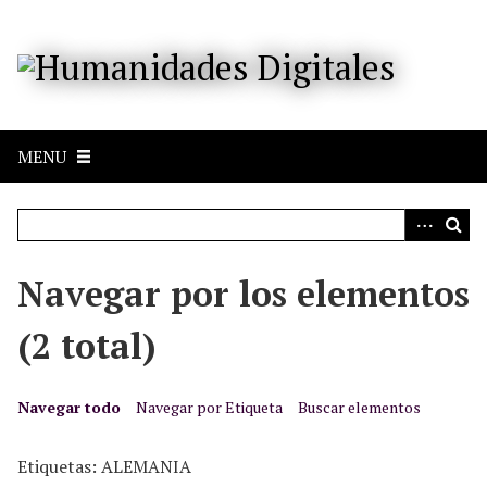
S
a
l
t
a
r
MENU
a
l
c
o
n
Navegar por los elementos
t
e
(2 total)
n
i
d
Navegar todo
Navegar por Etiqueta
Buscar elementos
o
p
Etiquetas: ALEMANIA
r