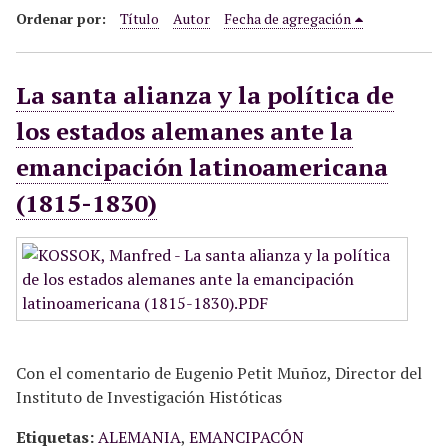
i
Ordenar por:
Título
Autor
Fecha de agregación
n
c
La santa alianza y la política de
i
p
los estados alemanes ante la
a
emancipación latinoamericana
l
(1815-1830)
Con el comentario de Eugenio Petit Muñoz, Director del
Instituto de Investigación Históticas
Etiquetas:
ALEMANIA
,
EMANCIPACÓN